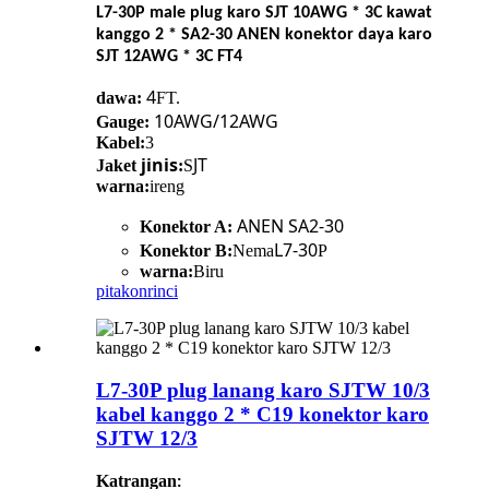
L7-30P male plug karo SJT 10AWG * 3C kawat
kanggo 2 * SA2-30 ANEN konektor daya karo
SJT 12AWG * 3C FT4
4
dawa:
FT.
10AWG/12AWG
Gauge:
Kabel:
3
jinis
JT
Jaket
:
S
warna:
ireng
ANEN SA2-30
Konektor A:
L7-30
Konektor B:
Nema
P
warna:
Biru
pitakon
rinci
L7-30P plug lanang karo SJTW 10/3
kabel kanggo 2 * C19 konektor karo
SJTW 12/3
Katrangan
: