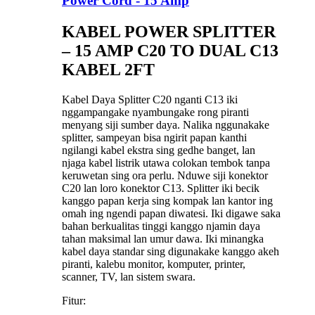
Power Cord - 15 Amp
KABEL POWER SPLITTER
– 15 AMP C20 TO DUAL C13
KABEL 2FT
Kabel Daya Splitter C20 nganti C13 iki
nggampangake nyambungake rong piranti
menyang siji sumber daya. Nalika nggunakake
splitter, sampeyan bisa ngirit papan kanthi
ngilangi kabel ekstra sing gedhe banget, lan
njaga kabel listrik utawa colokan tembok tanpa
keruwetan sing ora perlu. Nduwe siji konektor
C20 lan loro konektor C13. Splitter iki becik
kanggo papan kerja sing kompak lan kantor ing
omah ing ngendi papan diwatesi. Iki digawe saka
bahan berkualitas tinggi kanggo njamin daya
tahan maksimal lan umur dawa. Iki minangka
kabel daya standar sing digunakake kanggo akeh
piranti, kalebu monitor, komputer, printer,
scanner, TV, lan sistem swara.
Fitur: