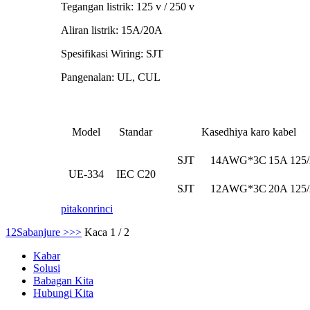
Tegangan listrik: 125 v / 250 v
Aliran listrik: 15A/20A
Spesifikasi Wiring: SJT
Pangenalan: UL, CUL
Model
Standar
Kasedhiya karo kabel
SJT
14AWG*3C
15A 125
UE-334
IEC C20
SJT
12AWG*3C
20A 125
pitakon
rinci
1
2
Sabanjure >
>>
Kaca 1 / 2
Kabar
Solusi
Babagan Kita
Hubungi Kita