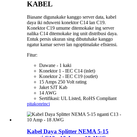
KABEL
Biasane digunakake kanggo server data, kabel
daya iki nduweni konektor C14 lan C19.
Konektor C19 umume ditemokake ing server
nalika C14 ditemokake ing unit distribusi daya.
Entuk persis ukuran sing dibutuhake kanggo
ngatur kamar server lan ngoptimalake efisiensi.
Fitur:
Dawane - 1 kaki
Konektor 1 - IEC C14 (inlet)
Konektor 2 - IEC C19 (outlet)
15 Amps 250 Volt rating
Jaket SJT Kab
14 AWG
Sertifikasi: UL Listed, RoHS Compliant
pitakon
rinci
Kabel Daya Splitter NEMA 5-15