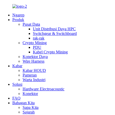
Ngarep
Produk
Pusat Data
Unit Distribusi Daya HPC
Switchgear & Switchboard
rak-rak
Crypto Mining
PDU
Kabel Crypto Mining
Konektor Daya
Wire Harness
Kabar
Kabar HOUD
Pameran
Warta Industri
Solusi
Hardware Electroacoustic
Konektor
FAQ
Babagan Kita
Sapa Kita
Sajarah