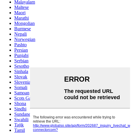
Malayalam
Maltese
Maori
Marathi
Mongolian
Burmese
Nepali
Norwegian
Pashto
Persian
Punjabi
Serbian
Sesotho
Sinhala
Slovak
Slovenian
Somali
Samoan
Scots Gaelic
Shona
Sindhi
Sundanese
Swahili
Tajik
Tamil