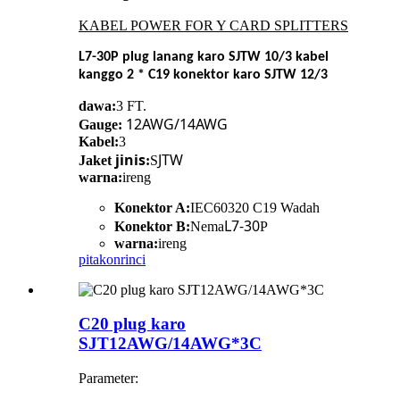
KABEL POWER FOR Y CARD SPLITTERS
L7-30P plug lanang karo SJTW 10/3 kabel
kanggo 2 * C19 konektor karo SJTW 12/3
dawa:
3 FT.
12AWG/14AWG
Gauge:
Kabel:
3
jinis
JTW
Jaket
:
S
warna:
ireng
Konektor A:
IEC60320 C19 Wadah
L7-30
Konektor B:
Nema
P
warna:
ireng
pitakon
rinci
C20 plug karo
SJT12AWG/14AWG*3C
Parameter: