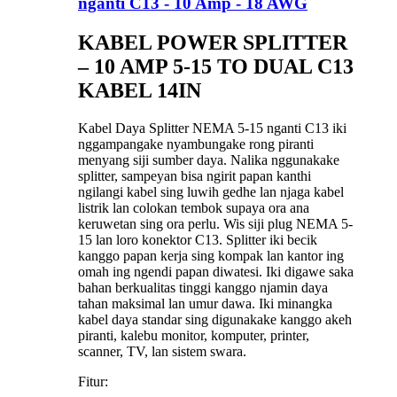
nganti C13 - 10 Amp - 18 AWG
KABEL POWER SPLITTER
– 10 AMP 5-15 TO DUAL C13
KABEL 14IN
Kabel Daya Splitter NEMA 5-15 nganti C13 iki
nggampangake nyambungake rong piranti
menyang siji sumber daya. Nalika nggunakake
splitter, sampeyan bisa ngirit papan kanthi
ngilangi kabel sing luwih gedhe lan njaga kabel
listrik lan colokan tembok supaya ora ana
keruwetan sing ora perlu. Wis siji plug NEMA 5-
15 lan loro konektor C13. Splitter iki becik
kanggo papan kerja sing kompak lan kantor ing
omah ing ngendi papan diwatesi. Iki digawe saka
bahan berkualitas tinggi kanggo njamin daya
tahan maksimal lan umur dawa. Iki minangka
kabel daya standar sing digunakake kanggo akeh
piranti, kalebu monitor, komputer, printer,
scanner, TV, lan sistem swara.
Fitur: