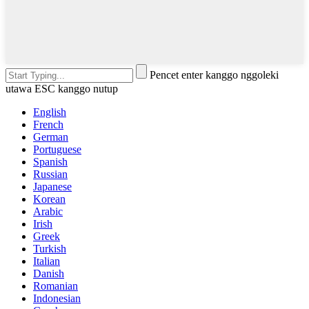
Pencet enter kanggo nggoleki
utawa ESC kanggo nutup
English
French
German
Portuguese
Spanish
Russian
Japanese
Korean
Arabic
Irish
Greek
Turkish
Italian
Danish
Romanian
Indonesian