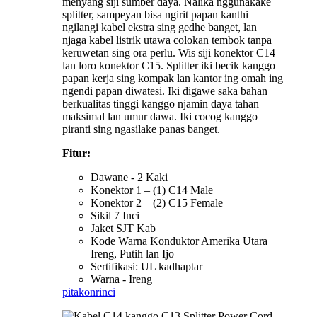
menyang siji sumber daya. Nalika nggunakake
splitter, sampeyan bisa ngirit papan kanthi
ngilangi kabel ekstra sing gedhe banget, lan
njaga kabel listrik utawa colokan tembok tanpa
keruwetan sing ora perlu. Wis siji konektor C14
lan loro konektor C15. Splitter iki becik kanggo
papan kerja sing kompak lan kantor ing omah ing
ngendi papan diwatesi. Iki digawe saka bahan
berkualitas tinggi kanggo njamin daya tahan
maksimal lan umur dawa. Iki cocog kanggo
piranti sing ngasilake panas banget.
Fitur:
Dawane - 2 Kaki
Konektor 1 – (1) C14 Male
Konektor 2 – (2) C15 Female
Sikil 7 Inci
Jaket SJT Kab
Kode Warna Konduktor Amerika Utara
Ireng, Putih lan Ijo
Sertifikasi: UL kadhaptar
Warna - Ireng
pitakon
rinci