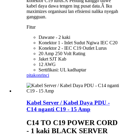
konektor C19 lurus.Â Penting kanggo duwe
kabel daya dawa tengen ing pusat data.Â Iku
maximizes organisasi lan efisiensi nalika nyegah
gangguan.
Fitur
Dawane - 2 kaki
Konektor 1 - Inlet Sudut Ngiwa IEC C20
Konektor 2 - IEC C19 Outlet Lurus
20 Amp 250 Volt Rating
Jaket SJT Kab
12 AWG
Sertifikasi: UL kadhaptar
pitakon
rinci
Kabel Server / Kabel Daya PDU -
C14 nganti C19 - 15 Amp
C14 TO C19 POWER CORD
- 1 kaki BLACK SERVER