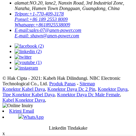
alamat:
NO.20, lane2, Nanxin Road, 3rd Industrial Zone,
Nanzha, Humen Town Dongguan, Guangdong, China
Telpon:
+1-770-409-3178
Ponsel:
+86 189 2553 8009
Whatsapp:
+8618925538009
E-mail:
sales-07@anen-power.com
E-mail:
shawn@anen-power.com
© Hak Cipta - 2021: Kabeh Hak Dilindungi. NBC Electronic
Technological Co., Ltd.
Produk Panas
-
Sitemap
Konektor Kabel Daya
,
Konektor Daya Dc 2 Pin
,
Konektor Daya
,
Tipe Konektor Kabel Daya
,
Konektor Daya Dc Male Female
,
Kabel Konektor Daya
,
Kirimi Email
WhatsApp
Linkedin Tindakake
x