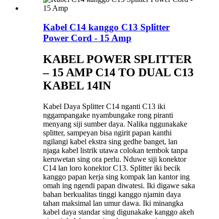
Kabel C14 kanggo C13 Splitter
Power Cord - 15 Amp
KABEL POWER SPLITTER
– 15 AMP C14 TO DUAL C13
KABEL 14IN
Kabel Daya Splitter C14 nganti C13 iki
nggampangake nyambungake rong piranti
menyang siji sumber daya. Nalika nggunakake
splitter, sampeyan bisa ngirit papan kanthi
ngilangi kabel ekstra sing gedhe banget, lan
njaga kabel listrik utawa colokan tembok tanpa
keruwetan sing ora perlu. Nduwe siji konektor
C14 lan loro konektor C13. Splitter iki becik
kanggo papan kerja sing kompak lan kantor ing
omah ing ngendi papan diwatesi. Iki digawe saka
bahan berkualitas tinggi kanggo njamin daya
tahan maksimal lan umur dawa. Iki minangka
kabel daya standar sing digunakake kanggo akeh