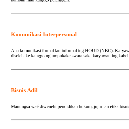
Komunikasi Interpersonal
Ana komunikasi formal lan informal ing HOUD (NBC). Karyawa
diselehake kanggo nglumpukake swara saka karyawan ing kabeh 
Bisnis Adil
Manungsa waé diwenehi pendidikan hukum, jujur ​​lan etika bisnis