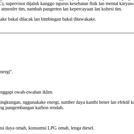
), supervisor dijaluk kanggo ngurus kesehatan fisik lan mental kary
tmosfer tim, nambah pangerten lan kepercayaan lan kohesi tim.
gake bakal dilacak lan bimbingan bakal ditawakake.
nergi".
anggapi owah-owahan iklim.
ngkungan, nggunakake energi, sumber daya kanthi bener lan efektif 
rung pangembangan karbon rendah.
i daya omah, konsumsi LPG omah, lenga diesel.