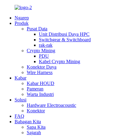
Ngarep
Produk
Pusat Data
Unit Distribusi Daya HPC
Switchgear & Switchboard
rak-rak
Crypto Mining
PDU
Kabel Crypto Mining
Konektor Daya
Wire Harness
Kabar
Kabar HOUD
Pameran
Warta Industri
Solusi
Hardware Electroacoustic
Konektor
FAQ
Babagan Kita
Sapa Kita
Sajarah