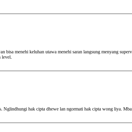
n bisa menehi keluhan utawa menehi saran langsung menyang supervi
level.
. Nglindhungi hak cipta dhewe lan ngormati hak cipta wong liya. Mbangu