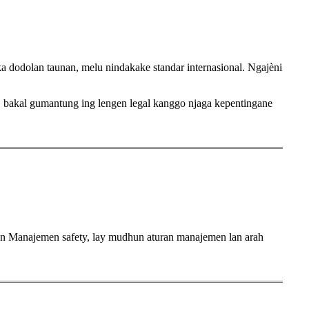
a dodolan taunan, melu nindakake standar internasional. Ngajèni
BC bakal gumantung ing lengen legal kanggo njaga kepentingane
han Manajemen safety, lay mudhun aturan manajemen lan arah