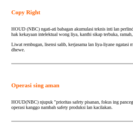
Copy Right
HOUD (NBC) ngati-ati babagan akumulasi teknis inti lan perlind
hak kekayaan intelektual wong liya, kanthi sikap terbuka, ramah,
Liwat rembugan, lisensi salib, kerjasama lan liya-liyane ngata
dhewe.
Operasi sing aman
HOUD(NBC) njupuk "prioritas safety pisanan, fokus ing pancega
operasi kanggo nambah safety produksi lan kacilakan.