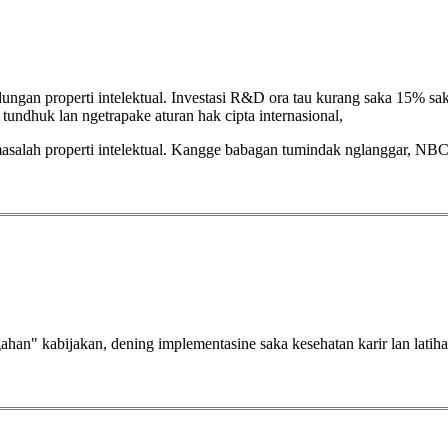
ungan properti intelektual. Investasi R&D ora tau kurang saka 15% sak
 tundhuk lan ngetrapake aturan hak cipta internasional,
si masalah properti intelektual. Kangge babagan tumindak nglanggar, N
han" kabijakan, dening implementasine saka kesehatan karir lan lati