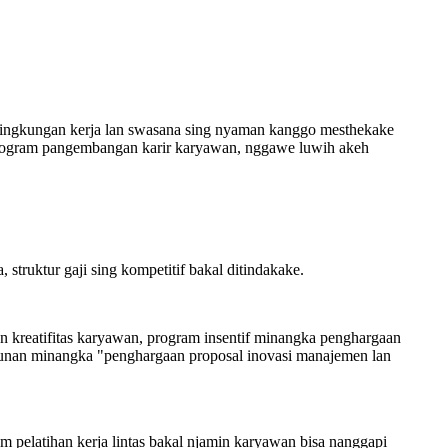
lingkungan kerja lan swasana sing nyaman kanggo mesthekake
g program pangembangan karir karyawan, nggawe luwih akeh
struktur gaji sing kompetitif bakal ditindakake.
 kreatifitas karyawan, program insentif minangka penghargaan
 taunan minangka "penghargaan proposal inovasi manajemen lan
 pelatihan kerja lintas bakal njamin karyawan bisa nanggapi