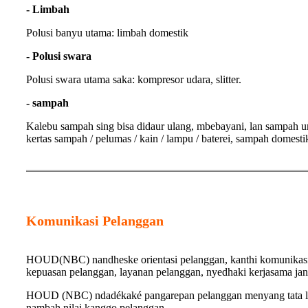
- Limbah
Polusi banyu utama: limbah domestik
- Polusi swara
Polusi swara utama saka: kompresor udara, slitter.
- sampah
Kalebu sampah sing bisa didaur ulang, mbebayani, lan sampah um
kertas sampah / pelumas / kain / lampu / baterei, sampah domesti
Komunikasi Pelanggan
HOUD(NBC) nandheske orientasi pelanggan, kanthi komunikasi 
kepuasan pelanggan, layanan pelanggan, nyedhaki kerjasama ja
HOUD (NBC) ndadékaké pangarepan pelanggan menyang tata letak
nambah nilai kanggo pelanggan.