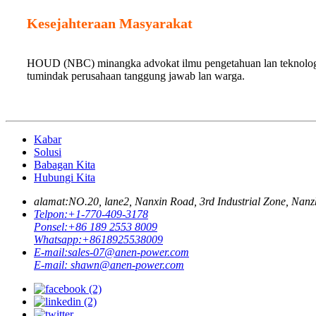
Kesejahteraan Masyarakat
HOUD (NBC) minangka advokat ilmu pengetahuan lan teknologi, b
tumindak perusahaan tanggung jawab lan warga.
Kabar
Solusi
Babagan Kita
Hubungi Kita
alamat:
NO.20, lane2, Nanxin Road, 3rd Industrial Zone, N
Telpon:
+1-770-409-3178
Ponsel:
+86 189 2553 8009
Whatsapp:
+8618925538009
E-mail:
sales-07@anen-power.com
E-mail:
shawn@anen-power.com