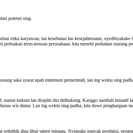
ri potensi sing.
an etika karyawan, lan kesehatan lan kesejahteraane, nyedhiyakake 
nthi perbaikan terus-terusan perusahaan, kita menehi perhatian maran
kurang saka syarat upah minimum pemerintah, lan ing wektu sing padha, 
anut hukum lan disiplin diri didhukung. Kanggo nambah inisiatif lan
i khusus wis diatur. Lan ing wektu sing padha, kita duwe penghargaan
sethithik dina libur saben minggu. Nyiapake puncak produksi, program