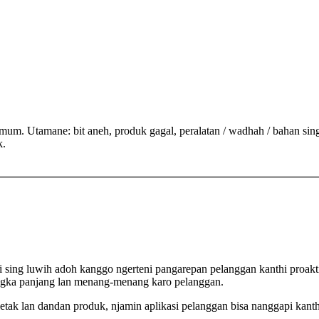
um. Utamane: bit aneh, produk gagal, peralatan / wadhah / bahan sing
k.
sing luwih adoh kanggo ngerteni pangarepan pelanggan kanthi proak
ngka panjang lan menang-menang karo pelanggan.
 lan dandan produk, njamin aplikasi pelanggan bisa nanggapi kanthi 