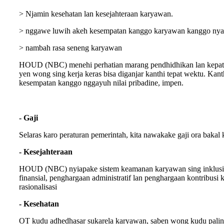
> Njamin kesehatan lan kesejahteraan karyawan.
> nggawe luwih akeh kesempatan kanggo karyawan kanggo nyada
> nambah rasa seneng karyawan
HOUD (NBC) menehi perhatian marang pendhidhikan lan kepatuh
yen wong sing kerja keras bisa diganjar kanthi tepat wektu. Ka
kesempatan kanggo nggayuh nilai pribadine, impen.
- Gaji
Selaras karo peraturan pemerintah, kita nawakake gaji ora bakal 
- Kesejahteraan
HOUD (NBC) nyiapake sistem keamanan karyawan sing inklusif, m
finansial, penghargaan administratif lan penghargaan kontribus
rasionalisasi
- Kesehatan
OT kudu adhedhasar sukarela karyawan, saben wong kudu paling 