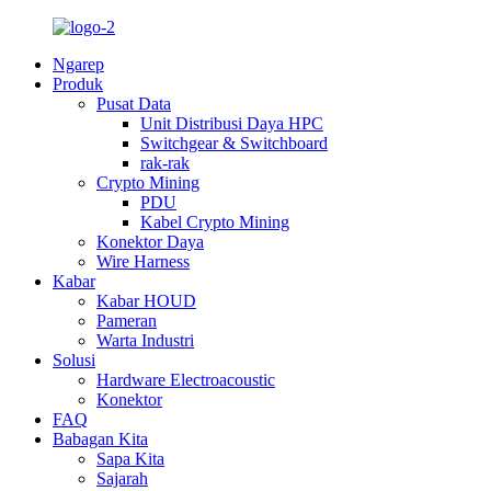
Ngarep
Produk
Pusat Data
Unit Distribusi Daya HPC
Switchgear & Switchboard
rak-rak
Crypto Mining
PDU
Kabel Crypto Mining
Konektor Daya
Wire Harness
Kabar
Kabar HOUD
Pameran
Warta Industri
Solusi
Hardware Electroacoustic
Konektor
FAQ
Babagan Kita
Sapa Kita
Sajarah