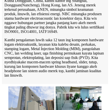
Kutha Dongguan, China, kanthi kantor ing Shanghai,
Dongguan(Nancheng), Hong Kong, lan AS. Jeneng merek
terkenal perusahaan, ANEN, minangka simbol keamanan
produk, linuwih, lan efisiensi energi. NBC minangka produsen
utama hardware electroacoustic lan konektor daya. Kita wis
nggawe hubungan partner jangka panjang karo akeh merek
tingkat paling dhuwur ing donya. Pabrik kita wis lulus sertifikasi
ISO9001, ISO14001, IATF16949.
Kanthi pengalaman luwih saka 12 taun ing komponen hardware
logam elektroakustik, layanan kita kalebu desain, perkakas,
stamping logam, Metal Injection Molding (MIM), pangolahan
CNC, lan welding laser, uga finishing permukaan kayata lapisan
semprotan, elektroplating, lan deposisi uap fisik (PVD). Kita
nyedhiyakake macem-macem spring headband, slider, tutup,
kurung lan komponen hardware khusus liyane kanggo akeh
headphone lan sistem audio merek top, kanthi jaminan kualitas
lan linuwih.