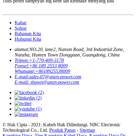
Tulis pesen sampeyan ing kene lan kirimake menyang kita
Kabar
Solusi
Babagan Kita
Hubungi Kita
alamat:
NO.20, lane2, Nanxin Road, 3rd Industrial Zone,
Nanzha, Humen Town Dongguan, Guangdong, China
Telpon:
+1-770-409-3178
Ponsel:
+86 189 2553 8009
Whatsapp:
+8618925538009
E-mail:
sales-07@anen-power.com
E-mail:
shawn@anen-power.com
© Hak Cipta - 2021: Kabeh Hak Dilindungi. NBC Electronic
Technological Co., Ltd.
Produk Panas
-
Sitemap
Konektor Daya
,
Tipe Konektor Kabel Daya
,
Konektor Daya Dc