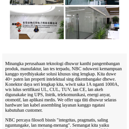
Minangka perusahaan teknologi dhuwur kanthi pangembangan
produk, manufaktur, lan tes terpadu, NBC nduweni kemampuan
kanggo nyedhiyakake solusi khusus sing lengkap. Kita duwe
40+ paten lan properti intelektual sing dikembangake dhewe.
Konektor daya seri lengkap kita, wiwit saka 1A nganti 1000A,
wis lulus sertifikasi UL, CUL, TUV, lan CE, lan akeh
digunakake ing UPS, listrik, telekomunikasi, energi anyar,
otomotif, lan aplikasi medis. We offer uga tliti dhuwur selaras
hardware lan kabel assembling layanan kanggo ngatasi
kabutuhan customer.
NBC percaya filosofi bisnis "integritas, pragmatis, saling
nguntungake, lan menang-menang". Semangat kita yaiku